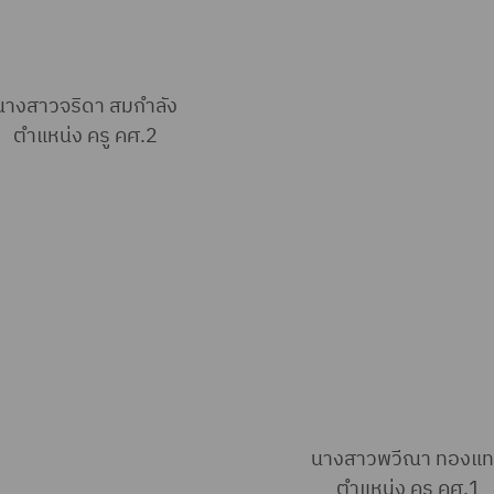
นางสาวจริดา สมกำลัง
ตำแหน่ง ครู คศ.2
นางสาวพวีณา ทองแ
ตำแหน่ง ครู คศ.1