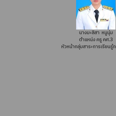
นางมะลิสา หนูนุ่ม
ตำแหน่ง ครู คศ.3
หัวหน้ากลุ่มสาระการเรียนรู