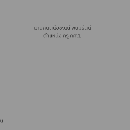
นายกิตตน์อิชณน์ พนมรัตน์
ตำแหน่ง ครู คศ.1
ทน