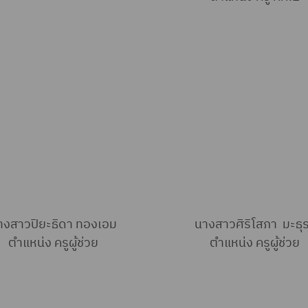
างสาวปิยะธิดา ทองเอม
นางสาวศิริโสภา มะธุ
ตำแหน่ง ครูผู้ช่วย
ตำแหน่ง ครูผู้ช่วย