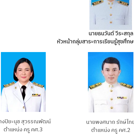
นายธนวันต์ วีระสกุล
หัวหน้ากลุ่มสาระการเรียนรู้สุขศึ
างปิยะนุช สุวรรณพัฒน์
นายพงศนาถ รักษ์ไท
ตำแหน่ง ครู คศ.3
ตำแหน่ง ครู คศ.2