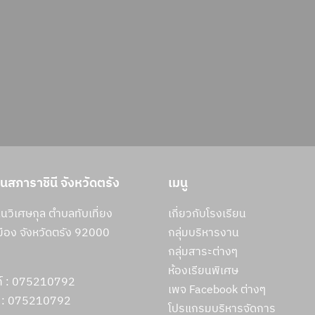
ยนสภาราชินี จังหวัดตรัง
เมนู
วิเศษกุล ตำบลทับเที่ยง
เกี่ยวกับโรงเรียน
ือง จังหวัดตรัง 92000
กลุ่มบริหารงาน
กลุ่มสาระต่างๆ
ห้องเรียนพิเศษ
ท์ : 075210792
เพจ Facebook ต่างๆ
 :
075210792
โปรแกรมบริหารจัดการ