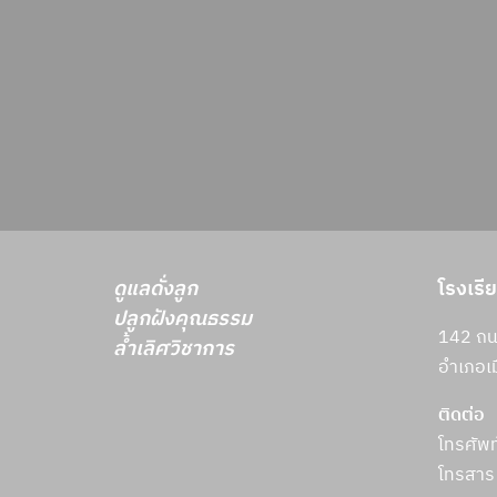
ดูแลดั่งลูก
โรงเรี
ปลูกฝังคุณธรรม
142 ถนน
ล้ำเลิศวิชาการ
อำเภอเม
ติดต่อ
โทรศัพ
โทรสาร