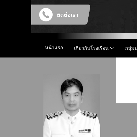
หน้าแรก
เกี่ยวกับโรงเรียน
กลุ่