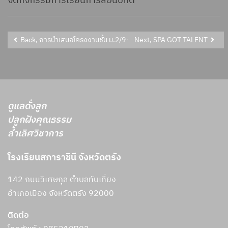
จัดกิจกรรมการเรียนการสอนปกติ
Back, การนำเสนอโครงงานชั้น ม.2/9 การนำเสนอโครงงานชั้น ม.5/10
Next, SPA GOT TALENT
ดูแลดั่งลูก
ปลูกฝังคุณธรรม
ล้ำเลิศวิชาการ
โรงเรียนสภาราชินี จังหวัดตรัง
142 ถนนวิเศษกุล ตำบลทับเที่ยง
อำเภอเมือง จังหวัดตรัง 92000
ติดต่อ