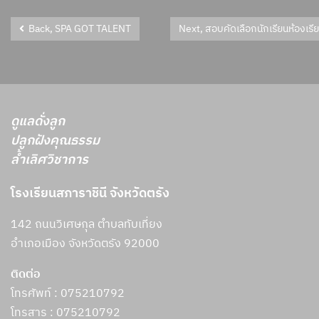
Back, SPA GOT TALENT
Next, สอบคัดเลือกนักเรียนห้องเร
ดูแลดั่งลูก
ปลูกฝังคุณธรรม
ล้ำเลิศวิชาการ
โรงเรียนสภาราชินี จังหวัดตรัง
142 ถนนวิเศษกุล ตำบลทับเที่ยง
อำเภอเมือง จังหวัดตรัง 92000
ติดต่อ
โทรศัพท์ : 075210792
โทรสาร :
075210792