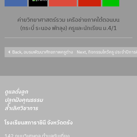
ค่ายวิทยาศาสตร์รวม เครือข่ายภาคใต้ตอนบน
(กระบี่ ระนอง พัทลุง) ครูและนักเรียน ม.4/1
Back, อบรมพัฒนาศักยภาพครูต่างชาติโครงการ English Program
Next, กิจกรรมไหว้ครู ประจำปีกา
ดูแลดั่งลูก
ปลูกฝังคุณธรรม
ล้ำเลิศวิชาการ
โรงเรียนสภาราชินี จังหวัดตรัง
142 ถนนวิเศษกุล ตำบลทับเที่ยง