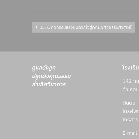
Back, กิจกรรมแรงบันดาลใจสู่คณะวิศวกรรมศาสตร์
ดูแลดั่งลูก
โรงเรี
ปลูกฝังคุณธรรม
142 ถนน
ล้ำเลิศวิชาการ
อำเภอเม
ติดต่อ
โทรศัพ
โทรสาร
E-mail