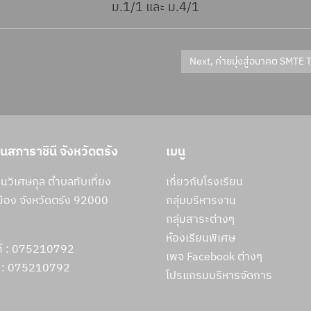
ม.1/1 และ ม.4/1
ยนสภาราชินี จังหวัดตรัง
เมนู
วิเศษกุล ตำบลทับเที่ยง
เกี่ยวกับโรงเรียน
ือง จังหวัดตรัง 92000
กลุ่มบริหารงาน
กลุ่มสาระต่างๆ
ห้องเรียนพิเศษ
ท์ : 075210792
เพจ Facebook ต่างๆ
 :
075210792
โปรแกรมบริหารจัดการ