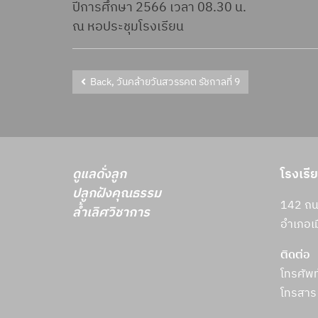
ปีการศึกษา 2566 เวลา 08.30 น.
ณ หอประชุมโรงเรียน
Back, วันคล้ายวันสวรรคต รัชกาลที่ 9
ดูแลดั่งลูก
โรงเรี
ปลูกฝังคุณธรรม
142 ถนน
ล้ำเลิศวิชาการ
อำเภอเม
ติดต่อ
โทรศัพ
โทรสาร