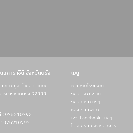
ยนสภาราชินี จังหวัดตรัง
เมนู
วิเศษกุล ตำบลทับเที่ยง
เกี่ยวกับโรงเรียน
ือง จังหวัดตรัง 92000
กลุ่มบริหารงาน
กลุ่มสาระต่างๆ
ห้องเรียนพิเศษ
ท์ : 075210792
เพจ Facebook ต่างๆ
 :
075210792
โปรแกรมบริหารจัดการ