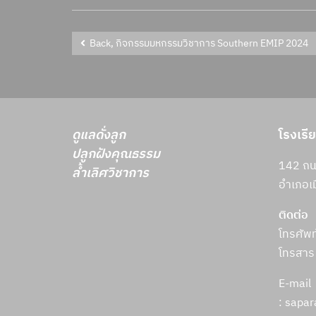
Back, กิจกรรมมหกรรมวิชาการ Southern EMIP 2024
ดูแลดั่งลูก
โรงเรี
ปลูกฝังคุณธรรม
142 ถนน
ล้ำเลิศวิชาการ
อำเภอเม
ติดต่อ
โทรศัพ
โทรสาร
E-mail
: sapa