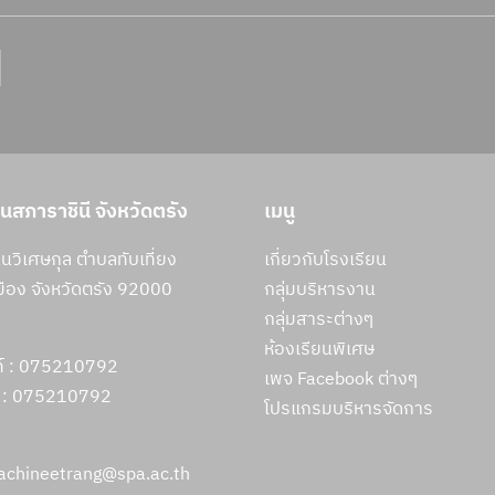
ยนสภาราชินี จังหวัดตรัง
เมนู
วิเศษกุล ตำบลทับเที่ยง
เกี่ยวกับโรงเรียน
ือง จังหวัดตรัง 92000
กลุ่มบริหารงาน
กลุ่มสาระต่างๆ
ห้องเรียนพิเศษ
ท์ : 075210792
เพจ Facebook ต่างๆ
 :
075210792
โปรแกรมบริหารจัดการ
rachineetrang@spa.ac.th