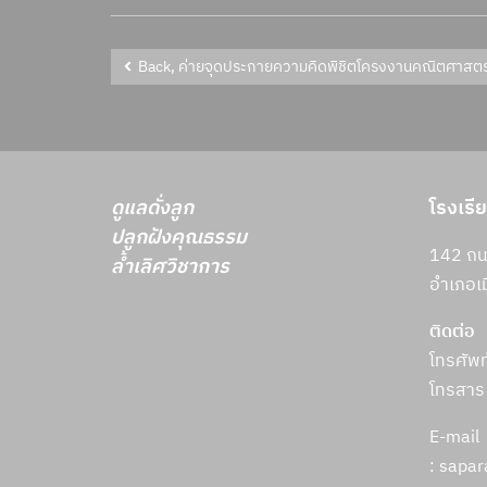
Back, ค่ายจุดประกายความคิดพิชิตโครงงานคณิตศาสตร
ดูแลดั่งลูก
โรงเรี
ปลูกฝังคุณธรรม
142 ถนน
ล้ำเลิศวิชาการ
อำเภอเม
ติดต่อ
โทรศัพ
โทรสาร
E-mail
: sapa