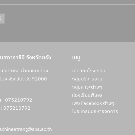
์
ยนสภาราชินี จังหวัดตรัง
เมนู
วิเศษกุล ตำบลทับเที่ยง
เกี่ยวกับโรงเรียน
ือง จังหวัดตรัง 92000
กลุ่มบริหารงาน
กลุ่มสาระต่างๆ
ห้องเรียนพิเศษ
ท์ : 075210792
เพจ Facebook ต่างๆ
 :
075210792
โปรแกรมบริหารจัดการ
rachineetrang@spa.ac.th