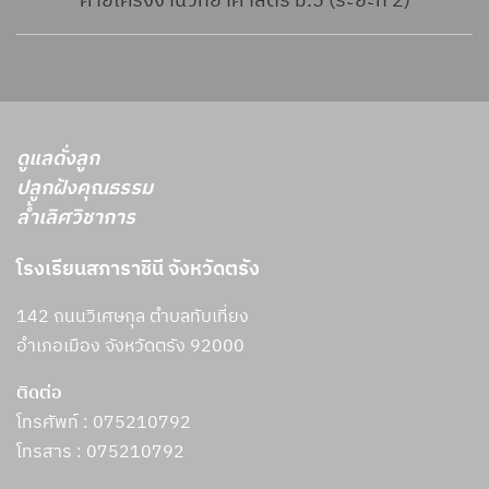
ค่ายโครงงานวิทยาศาสตร์ ม.5 (ระยะที่ 2)
ดูแลดั่งลูก
ปลูกฝังคุณธรรม
ล้ำเลิศวิชาการ
โรงเรียนสภาราชินี จังหวัดตรัง
142 ถนนวิเศษกุล ตำบลทับเที่ยง
อำเภอเมือง จังหวัดตรัง 92000
ติดต่อ
โทรศัพท์ : 075210792
โทรสาร :
075210792