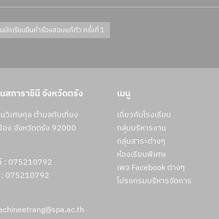
ักเรียนยืนคำร้องสอบแก้ตัว ครั้งที่ 1
ยนสภาราชินี จังหวัดตรัง
เมนู
วิเศษกุล ตำบลทับเที่ยง
เกี่ยวกับโรงเรียน
ือง จังหวัดตรัง 92000
กลุ่มบริหารงาน
กลุ่มสาระต่างๆ
ห้องเรียนพิเศษ
ท์ : 075210792
เพจ Facebook ต่างๆ
 :
075210792
โปรแกรมบริหารจัดการ
rachineetrang@spa.ac.th