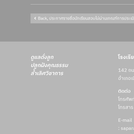
Back, ประกาศรายชื่อนักเรียนสอบไม่ผ่านเกณฑ์การประเมินน
ดูแลดั่งลูก
โรงเรี
ปลูกฝังคุณธรรม
142 ถนน
ล้ำเลิศวิชาการ
อำเภอเม
ติดต่อ
โทรศัพ
โทรสาร
E-mail
: sapa