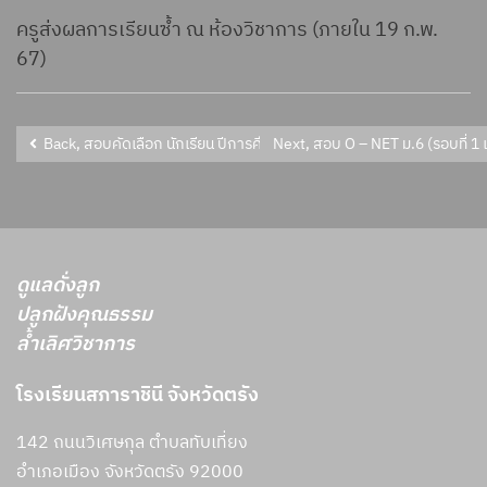
ครูส่งผลการเรียนซ้ำ ณ ห้องวิชาการ (ภายใน 19 ก.พ.
67)
Back, สอบคัดเลือก นักเรียน ปีการศึกษา 2567 ระดับชั้นมัธยมศึกษาปีที่ 1
Next, สอบ O – NET ม.6 (รอบที่ 1
ดูแลดั่งลูก
ปลูกฝังคุณธรรม
ล้ำเลิศวิชาการ
โรงเรียนสภาราชินี จังหวัดตรัง
142 ถนนวิเศษกุล ตำบลทับเที่ยง
อำเภอเมือง จังหวัดตรัง 92000