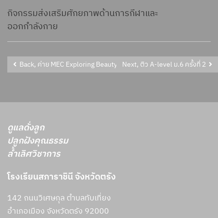
กิจกรรมส่งเสริมศักยภาพด้านการกีฬาและ
ออกกำลังกาย
Back, ค่าย MEC Exploring Beauty of Andaman สำหรับนักเรียนชั้น ม.4/15
Next, ติว A-level ม.6 ครั้งที่ 2
ดูแลดั่งลูก
ปลูกฝังคุณธรรม
ล้ำเลิศวิชาการ
โรงเรียนสภาราชินี จังหวัดตรัง
142 ถนนวิเศษกุล ตำบลทับเที่ยง
อำเภอเมือง จังหวัดตรัง 92000