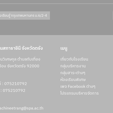
เรียนรู้ กรุงเทพมหานคร ม.6/2-4
ยนสภาราชินี จังหวัดตรัง
เมนู
วิเศษกุล ตำบลทับเที่ยง
เกี่ยวกับโรงเรียน
ือง จังหวัดตรัง 92000
กลุ่มบริหารงาน
กลุ่มสาระต่างๆ
ห้องเรียนพิเศษ
ท์ : 075210792
เพจ Facebook ต่างๆ
 :
075210792
โปรแกรมบริหารจัดการ
rachineetrang@spa.ac.th