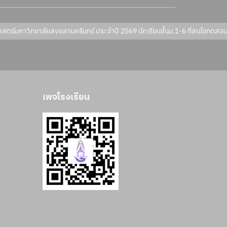
Next, โครงการสอบแข่งขันคณิตศาสตร์มหาวิทยาลัยสงขลานครินทร์ ประจำป
เพจโรงเรียน