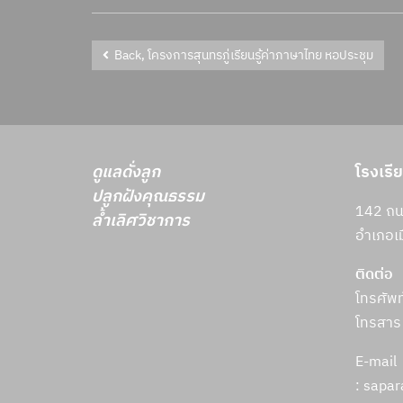
Back, โครงการสุนทรภู่เรียนรู้ค่าภาษาไทย หอประชุม
ดูแลดั่งลูก
โรงเรี
ปลูกฝังคุณธรรม
142 ถนน
ล้ำเลิศวิชาการ
อำเภอเม
ติดต่อ
โทรศัพ
โทรสาร
E-mail
: sapa