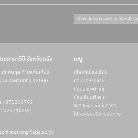
ยนสภาราชินี จังหวัดตรัง
เมนู
วิเศษกุล ตำบลทับเที่ยง
เกี่ยวกับโรงเรียน
ือง จังหวัดตรัง 92000
กลุ่มบริหารงาน
กลุ่มสาระต่างๆ
ห้องเรียนพิเศษ
ท์ : 075210792
เพจ Facebook ต่างๆ
 :
075210792
โปรแกรมบริหารจัดการ
rachineetrang@spa.ac.th