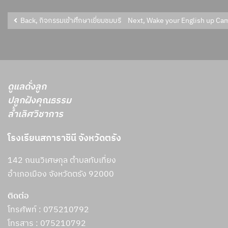
Back, กิจกรรมเข้าศึกษาเยี่ยมชมบริษัทศรีตรังโกลฟส์ (ประเทศไทย) จำกัด
Next, Wake your English up Camp
ดูแลดั่งลูก
ปลูกฝังคุณธรรม
ล้ำเลิศวิชาการ
โรงเรียนสภาราชินี จังหวัดตรัง
142 ถนนวิเศษกุล ตำบลทับเที่ยง
อำเภอเมือง จังหวัดตรัง 92000
ติดต่อ
โทรศัพท์ : 075210792
โทรสาร :
075210792