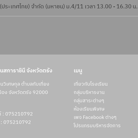
์ (ประเทศไทย) จำกัด (มหาชน) ม.4/11 เวลา 13.00 - 16.30 น.
ยนสภาราชินี จังหวัดตรัง
เมนู
วิเศษกุล ตำบลทับเที่ยง
เกี่ยวกับโรงเรียน
ือง จังหวัดตรัง 92000
กลุ่มบริหารงาน
กลุ่มสาระต่างๆ
ห้องเรียนพิเศษ
ท์ : 075210792
เพจ Facebook ต่างๆ
 :
075210792
โปรแกรมบริหารจัดการ