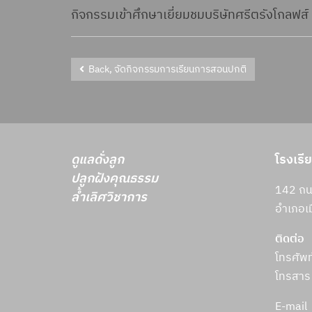
กิจกรรมเข้าศึกษาเยี่ยมชมบริษัทศรีตรังโกลฟส
Back, จัดกิจกรรมการเรียนการสอนปกติ
ดูแลดั่งลูก
โรงเรี
ปลูกฝังคุณธรรม
142 ถนน
ล้ำเลิศวิชาการ
อำเภอเม
ติดต่อ
โทรศัพ
โทรสาร
E-mail