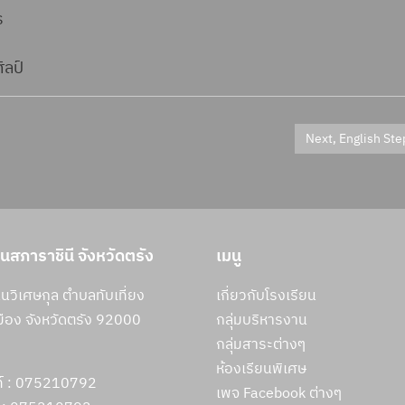
ร
ิลป์
Next, English Ste
ยนสภาราชินี จังหวัดตรัง
เมนู
วิเศษกุล ตำบลทับเที่ยง
เกี่ยวกับโรงเรียน
ือง จังหวัดตรัง 92000
กลุ่มบริหารงาน
กลุ่มสาระต่างๆ
ห้องเรียนพิเศษ
ท์ : 075210792
เพจ Facebook ต่างๆ