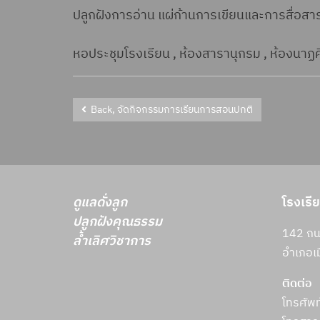
ปลูกฝังการอ่าน แผ่ก้านการเขียนและการสื่อสา
หอประชุมโรงเรียน , ห้องสารานุกรม , ห้องนาฏศ
Back, จัดกิจกรรมการเรียนการสอนปกติ
ดูแลดั่งลูก
โรงเรี
ปลูกฝังคุณธรรม
142 ถนน
ล้ำเลิศวิชาการ
อำเภอเม
ติดต่อ
โทรศัพ