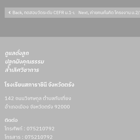
Back, ทดสอบวัดระดับ CEFR ม.1-ม.6 นักเรียนห้อง EP ห้องปฏิบัติการคอ
Next, ค่ายคนค้นคิด โครงงาน ม.2/
ดูแลดั่งลูก
ปลูกฝังคุณธรรม
ล้ำเลิศวิชาการ
โรงเรียนสภาราชินี จังหวัดตรัง
142 ถนนวิเศษกุล ตำบลทับเที่ยง
อำเภอเมือง จังหวัดตรัง 92000
ติดต่อ
โทรศัพท์ : 075210792
โทรสาร :
075210792