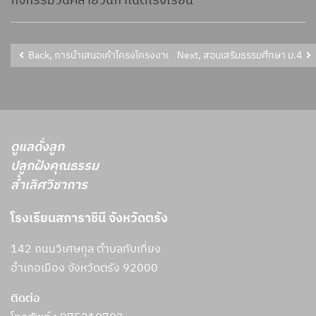
กิจกรรมวันคล้ายวันกำเนิดโรงเรียน
Back, การนำเสนอเค้าโครงโครงงานวิศวกรรมและเทคโนโลยี ม.5/11
Next, สอนเสริมธรรมศึกษา ม.4
ดูแลดั่งลูก
ปลูกฝังคุณธรรม
ล้ำเลิศวิชาการ
โรงเรียนสภาราชินี จังหวัดตรัง
142 ถนนวิเศษกุล ตำบลทับเที่ยง
อำเภอเมือง จังหวัดตรัง 92000
ติดต่อ