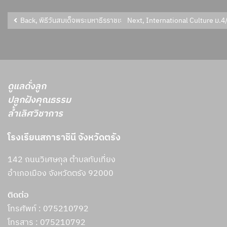
Back, พิธีวันสมเด็จพระมหาธีรราชเจ้า
Next, International Culture ม.
ดูแลดั่งลูก
ปลูกฝังคุณธรรม
ล้ำเลิศวิชาการ
โรงเรียนสภาราชินี จังหวัดตรัง
142 ถนนวิเศษกุล ตำบลทับเที่ยง
อำเภอเมือง จังหวัดตรัง 92000
ติดต่อ
โทรศัพท์ : 075210792
โทรสาร :
075210792