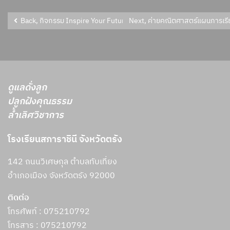
Back, กิจกรรม Inspire Your Future:จุดประกายอนาคตด้วยภาษาและค
ดูแลดั่งลูก
ปลูกฝังคุณธรรม
ล้ำเลิศวิชาการ
โรงเรียนสภาราชินี จังหวัดตรัง
142 ถนนวิเศษกุล ตำบลทับเที่ยง
อำเภอเมือง จังหวัดตรัง 92000
ติดต่อ
โทรศัพท์ : 075210792
โทรสาร :
075210792