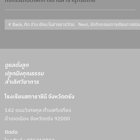
กิจกรรมเปิดโลกการอ่านสารานุกรมไทย
Back, คิด อ่าน เขียน ในสายธารวัฒนธรรมตรัง นักเรียนกลุ่มสนใจ จำนวน 
Next, จัดกิจกรรมการเรียนการส
ดูแลดั่งลูก
ปลูกฝังคุณธรรม
ล้ำเลิศวิชาการ
โรงเรียนสภาราชินี จังหวัดตรัง
142 ถนนวิเศษกุล ตำบลทับเที่ยง
อำเภอเมือง จังหวัดตรัง 92000
ติดต่อ